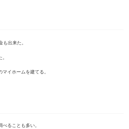
金も出来た。
た。
のマイホームを建てる。
・
調べることも多い。