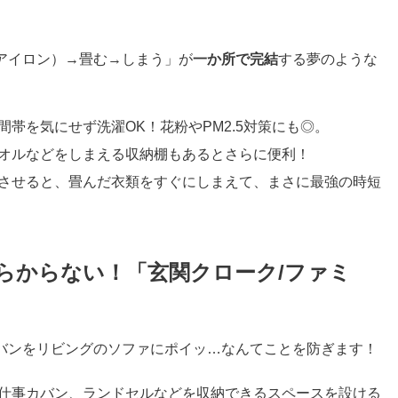
アイロン）→畳む→しまう」が
一か所で完結
する夢のような
帯を気にせず洗濯OK！花粉やPM2.5対策にも◎。
オルなどをしまえる収納棚もあるとさらに便利！
させると、畳んだ衣類をすぐにしまえて、まさに最強の時短
らからない！「玄関クローク/ファミ
バンをリビングのソファにポイッ…なんてことを防ぎます！
仕事カバン、ランドセルなどを収納できるスペースを設ける